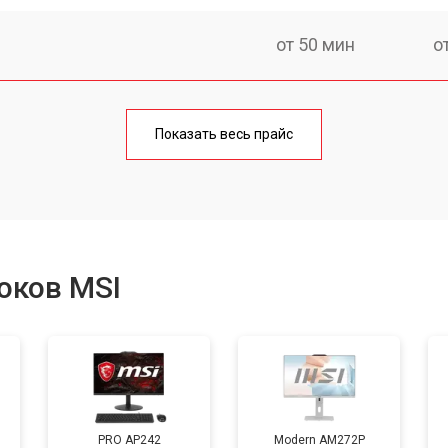
от 50 мин
о
от 60 мин
о
Показать весь прайс
от 40 мин
о
от 80 мин
о
оков MSI
от 50 мин
о
PRO AP242
Modern AM272P