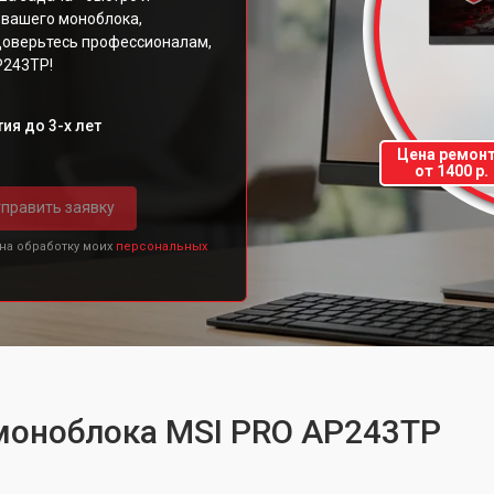
 вашего моноблока,
Доверьтесь профессионалам,
P243TP!
ия до 3-х лет
Цена ремон
от 1400 р.
править заявку
 на обработку моих
персональных
 моноблока MSI PRO AP243TP