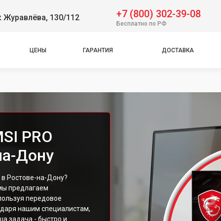
+7 (800) 302-39-08
 Журавлёва, 130/112
Бесплатно по РФ
ЦЕНЫ
ГАРАНТИЯ
ДОСТАВКА
MSI PRO
на-Дону
 в Ростове-на-Дону?
 мы предлагаем
пользуя передовое
одаря нашим специалистам,
ша задача - быстро и