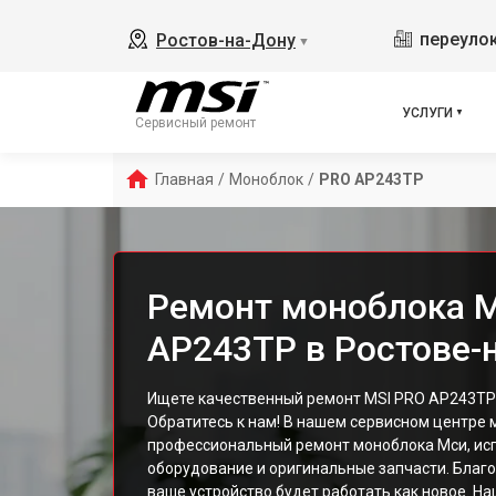
переулок
Ростов-на-Дону
▼
УСЛУГИ
Сервисный ремонт
Главная
/
Моноблок
/
PRO AP243TP
Ремонт моноблока 
AP243TP в Ростове-
Ищете качественный ремонт MSI PRO AP243TP
Обратитесь к нам! В нашем сервисном центре
профессиональный ремонт моноблока Мси, ис
оборудование и оригинальные запчасти. Благ
ваше устройство будет работать как новое. На