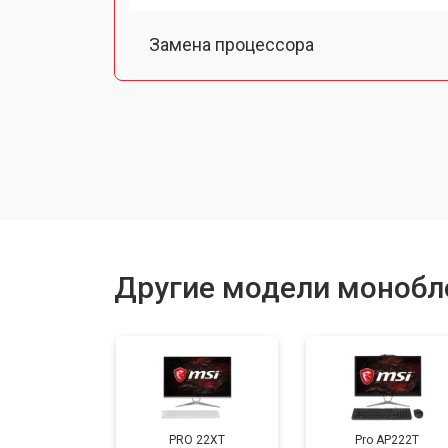
Замена процессора
Замена оперативной памяти
Замена Ethernet порта
Замена матрицы
Другие модели монобл
Замена жесткого диска HDD/SSD
PRO 22XT
Pro AP222T